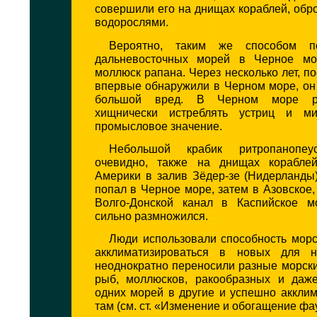
совершили его на днищах кораблей, об
водорослями.
Вероятно, таким же способом п
дальневосточных морей в Черное мо
моллюск рапана. Через несколько лет, по
впервые обнаружили в Черном море, он
большой вред. В Черном море р
хищнически истреблять устриц и м
промысловое значение.
Небольшой крабик ритропанопеу
очевидно, также на днищах корабле
Америки в залив Зёдер-зе (Нидерланды)
попал в Черное море, затем в Азовское, 
Волго-Донской канал в Каспийское м
сильно размножился.
Люди использовали способность морс
акклиматизироваться в новых для 
неоднократно переносили разные морск
рыб, моллюсков, ракообразных и даж
одних морей в другие и успешно аккли
там (см. ст. «Изменение и обогащение фа