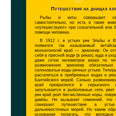
Путешествия на днищах ко
Рыбы и киты совершают св
самостоятельно, но есть и такие жив
«путешествуют» при сознательной или 
помощи человека.
В 1912 г. в устьях рек Эльбы и В
появился так называемый китайск
мохнатоногий краб — эриохеир. Он отл
себя в пресной воде (в реках), куда и ухо
даже сотни километров вверх по те
размножения эриохеир обязательно
солоноватые воды речных устьев. Теперь
расселяться в прибрежных водах и рек
Балтийского морей. Сильно размноживш
краб превратился в серьезного в
запутывается в рыболовные сети, рвет
рек краб роет бесчисленные норы, пов
дамбы. Не вызывает сомнений, что к
совершил путешествие в уст
дальневосточных морей. Но каким обр
основания полагать, что молодые